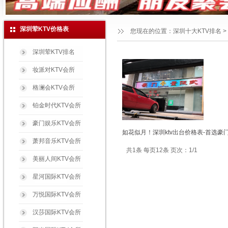
深圳荤KTV价格表
您现在的位置：
深圳十大KTV排名
>
深圳荤KTV排名
妆派对KTV会所
格澜会KTV会所
铂金时代KTV会所
豪门娱乐KTV会所
如花似月！深圳ktv出台价格表-首选豪
萧邦音乐KTV会所
共1条 每页12条 页次：1/1
美丽人间KTV会所
星河国际KTV会所
万悦国际KTV会所
汉莎国际KTV会所